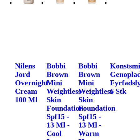
Nilens
Bobbi
Bobbi
Konstsm
Jord
Brown
Brown
Genoplad
Overnight
Mini
Mini
Fyrfadsly
Cream
Weightless
Weightless
6 Stk
100 Ml
Skin
Skin
Foundation
Foundation
Spf15 -
Spf15 -
13 Ml -
13 Ml -
Cool
Warm