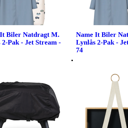
t Biler Natdragt M.
Name It Biler Na
 2-Pak - Jet Stream -
Lynlås 2-Pak - Je
74