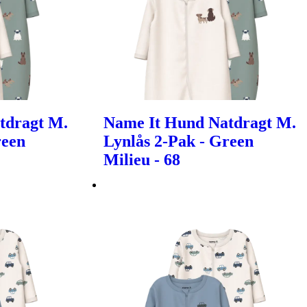
tdragt M.
Name It Hund Natdragt M.
reen
Lynlås 2-Pak - Green
Milieu - 68