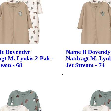
It Dovendyr
Name It Dovendy
gt M. Lynlås 2-Pak -
Natdragt M. Lynl
ream - 68
Jet Stream - 74