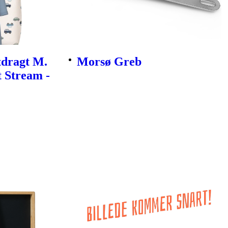
tdragt M.
Morsø Greb
t Stream -