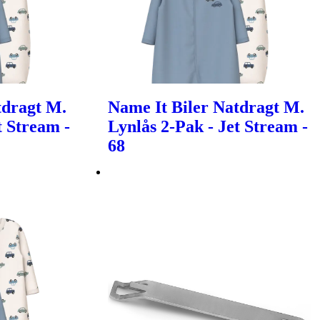
tdragt M.
Name It Biler Natdragt M.
t Stream -
Lynlås 2-Pak - Jet Stream -
68