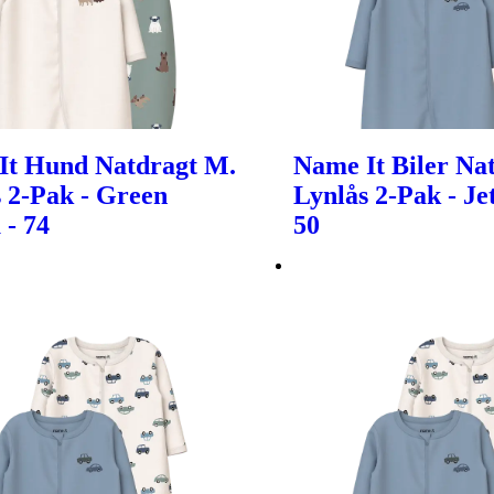
It Hund Natdragt M.
Name It Biler Na
 2-Pak - Green
Lynlås 2-Pak - Je
 - 74
50