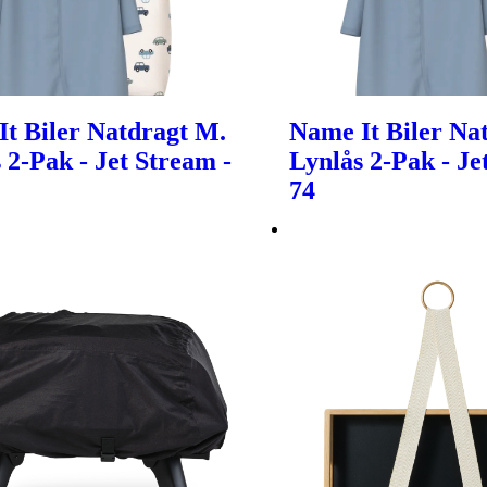
t Biler Natdragt M.
Name It Biler Na
 2-Pak - Jet Stream -
Lynlås 2-Pak - Je
74