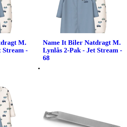
tdragt M.
Name It Biler Natdragt M.
t Stream -
Lynlås 2-Pak - Jet Stream -
68