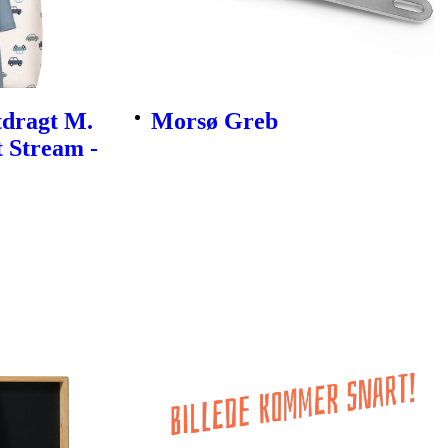
tdragt M.
Morsø Greb
t Stream -