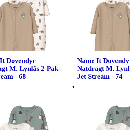
It Dovendyr
Name It Dovendy
gt M. Lynlås 2-Pak -
Natdragt M. Lynl
ream - 68
Jet Stream - 74