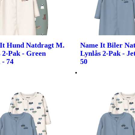
It Hund Natdragt M.
Name It Biler Na
 2-Pak - Green
Lynlås 2-Pak - Je
 - 74
50