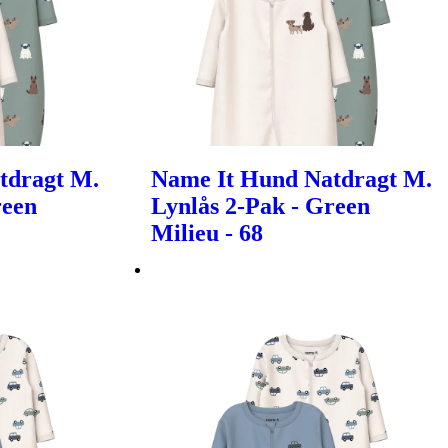
tdragt M.
Name It Hund Natdragt M.
reen
Lynlås 2-Pak - Green
Milieu - 68