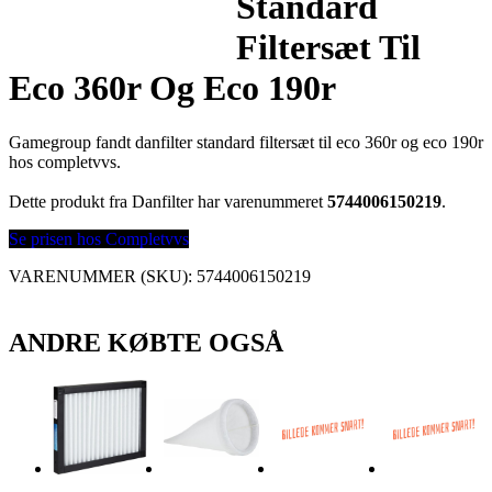
Standard
Filtersæt Til
Eco 360r Og Eco 190r
Gamegroup fandt danfilter standard filtersæt til eco 360r og eco 190r
hos completvvs.
Dette produkt fra Danfilter har varenummeret
5744006150219
.
Se prisen hos Completvvs
VARENUMMER (SKU):
5744006150219
ANDRE KØBTE OGSÅ