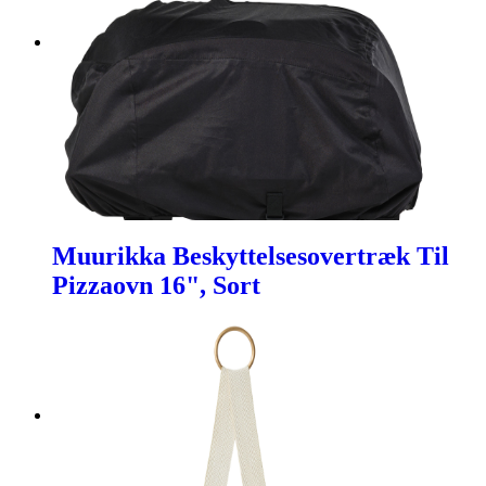
Muurikka Beskyttelsesovertræk Til
Pizzaovn 16", Sort